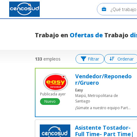
Trabajo
en
Ofertas de
Trabajo
di
Únete a nuestro equipo CENCO
133
empleos
Filtrar
Ordenar
Vendedor/Reponedo
r/Gruero
Easy
Publicada ayer
Maipú, Metropolitana de
Santiago
Nuevo
¡Súmate a nuestro equipo Part
Time...
Asistente Tostador-
Full Time- Part Time|